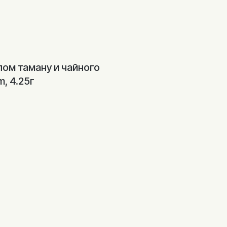
лом таману и чайного
m, 4.25г