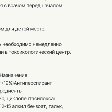
я с врачом перед началом
м для детей месте.
рь необходимо немедленно
ли в токсикологический центр.
тНазначение
 (19%)Антиперспирант
гредиенты
ир, циклопентасилоксан,
2-15 алкил бензоат, тальк,