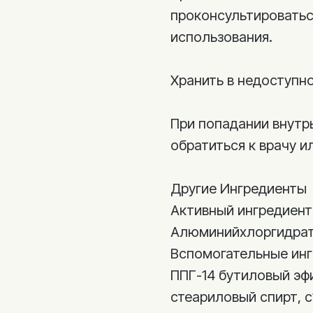
проконсультироватьс
использования.
Хранить в недоступно
При попадании внут
обратиться к врачу и
Другие Ингредиенты
Активный ингредиен
Алюминийхлоргидрат
Вспомогательные ин
ППГ-14 бутиловый эф
стеариловый спирт, c1