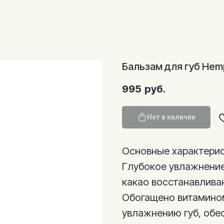
Бальзам для губ Hemp
995
руб.
Нет в наличии
Основные характерис
Глубокое увлажнение
какао восстанавлива
Обогащено витамином
увлажнению губ, обе