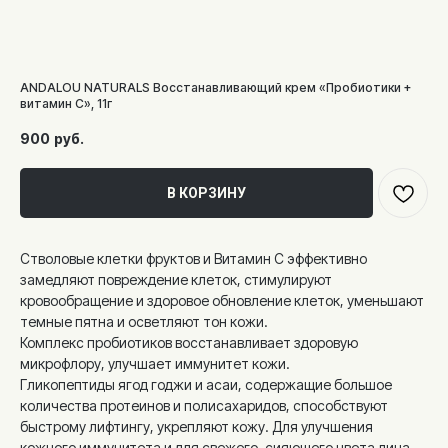
ANDALOU NATURALS Восстанавливающий крем «Пробиотики +
витамин С», 11г
900
руб.
В КОРЗИНУ
Стволовые клетки фруктов и Витамин С эффективно
замедляют повреждение клеток, стимулируют
кровообращение и здоровое обновление клеток, уменьшают
темные пятна и осветляют тон кожи.
Комплекс пробиотиков восстанавливает здоровую
микрофлору, улучшает иммунитет кожи.
Гликопептиды ягод годжи и асаи, содержащие большое
количества протеинов и полисахаридов, способствуют
быстрому лифтингу, укрепляют кожу. Для улучшения
кожного иммунитета и для свежего, сияющего цвета лица.