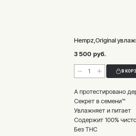
Hempz,Original увла
3 500
руб.
В КОР
А протестировано д
Секрет в семени™
Увлажняет и питает
Содержит 100% чисто
Без THC