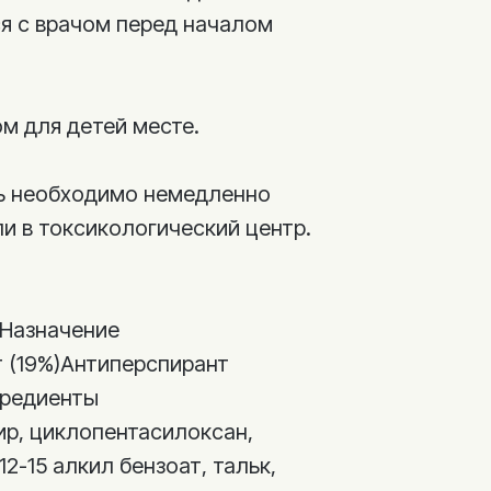
я с врачом перед началом
м для детей месте.
рь необходимо немедленно
ли в токсикологический центр.
тНазначение
 (19%)Антиперспирант
гредиенты
ир, циклопентасилоксан,
2-15 алкил бензоат, тальк,