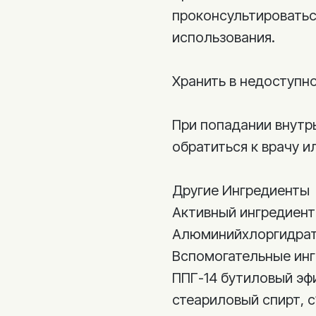
проконсультироватьс
использования.
Хранить в недоступно
При попадании внут
обратиться к врачу и
Другие Ингредиенты
Активный ингредиен
Алюминийхлоргидрат
Вспомогательные ин
ППГ-14 бутиловый эф
стеариловый спирт, c1