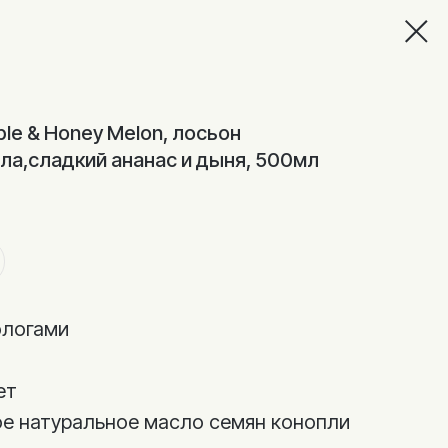
le & Honey Melon, лосьон
а,сладкий ананас и дыня, 500мл
ологами
ет
е натуральное масло семян конопли