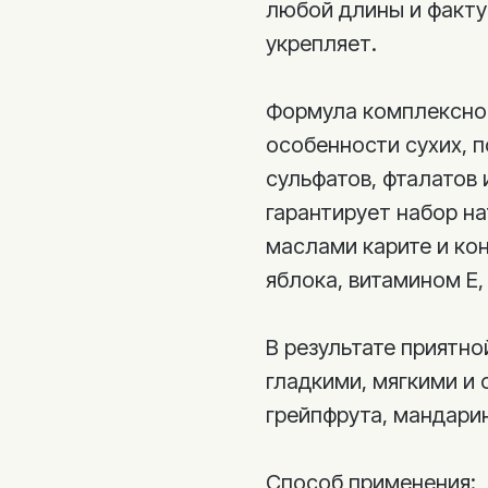
любой длины и факту
укрепляет.
Формула комплексног
особенности сухих, 
сульфатов, фталатов 
гарантирует набор н
маслами карите и ко
яблока, витамином E,
В результате приятн
гладкими, мягкими и
грейпфрута, мандарин
Способ применения: