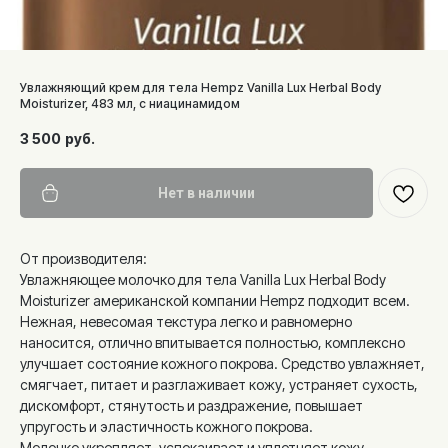
Увлажняющий крем для тела Hempz Vanilla Lux Herbal Body
Moisturizer, 483 мл, с ниацинамидом
3 500
руб.
Нет в наличии
От производителя:
Увлажняющее молочко для тела Vanilla Lux Herbal Body
Moisturizer американской компании Hempz подходит всем.
Нежная, невесомая текстура легко и равномерно
наносится, отлично впитывается полностью, комплексно
улучшает состояние кожного покрова. Средство увлажняет,
смягчает, питает и разглаживает кожу, устраняет сухость,
дискомфорт, стянутость и раздражение, повышает
упругость и эластичность кожного покрова.
Молочко укрепляет, успокаивает и уплотняет кожу,