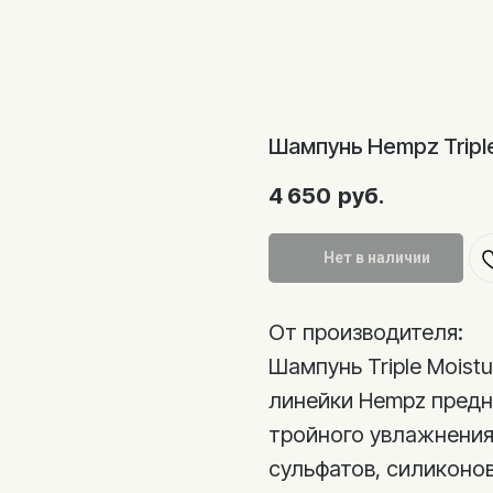
Шампунь Hempz Triple
4 650
руб.
Нет в наличии
От производителя:
Шампунь Triple Moistu
линейки Hempz предн
тройного увлажнения
сульфатов, силиконов