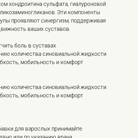
ом хондроитина сульфата, гиалуроновой
 гликозаминогликанов. Эти компоненты
упы проявляют синергизм, поддерживая
движность ваших суставов.
чить боль в суставах.
ению количества синовиальной жидкости.
ибкость, мобильность и комфорт
ению количества синовиальной жидкости.
ибкость, мобильность и комфорт
бавки для взрослых принимайте
евно или по указанию врача.