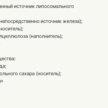
анный источник липосомального
непосредственно источник железа);
носитель);
лцеллюлоза (наполнитель);
.
ества:
да;
ольного сахара (носитель);
я»