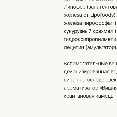
Липофер (запатентов
железа от Lipofoods).
железа пирофосфат (
кукурузный крахмал (
гидроксипропилмети
лецитин (эмульгатор)
Вспомогательные вещ
деионизированная во
сироп на основе свек
ароматизатор «Вишн
ксантановая камедь