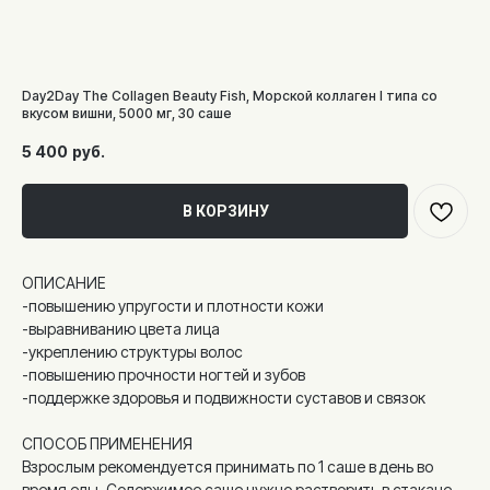
Day2Day The Collagen Beauty Fish, Морской коллаген I типа со
вкусом вишни, 5000 мг, 30 саше
5 400
руб.
В КОРЗИНУ
ОПИСАНИЕ
-повышению упругости и плотности кожи
-выравниванию цвета лица
-укреплению структуры волос
-повышению прочности ногтей и зубов
-поддержке здоровья и подвижности суставов и связок
СПОСОБ ПРИМЕНЕНИЯ
Взрослым рекомендуется принимать по 1 саше в день во
время еды. Содержимое саше нужно растворить в стакане