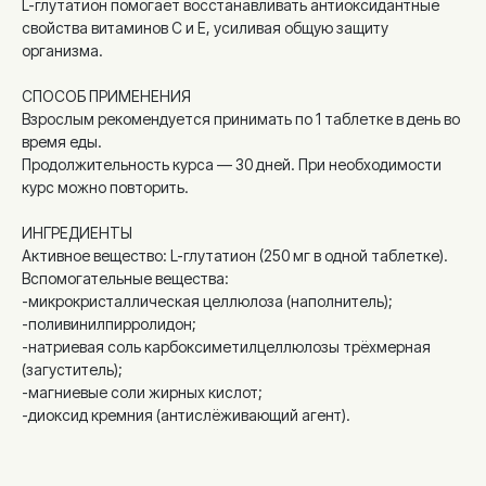
L-глутатион помогает восстанавливать антиоксидантные
свойства витаминов C и E, усиливая общую защиту
организма.
СПОСОБ ПРИМЕНЕНИЯ
Взрослым рекомендуется принимать по 1 таблетке в день во
время еды.
Продолжительность курса — 30 дней. При необходимости
курс можно повторить.
ИНГРЕДИЕНТЫ
Активное вещество: L-глутатион (250 мг в одной таблетке).
Вспомогательные вещества:
-микрокристаллическая целлюлоза (наполнитель);
-поливинилпирролидон;
-натриевая соль карбоксиметилцеллюлозы трёхмерная
(загуститель);
-магниевые соли жирных кислот;
-диоксид кремния (антислёживающий агент).