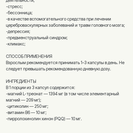
деятельности;
-стресс;
-бессонница;
-в качестве вспомогательного средства при лечении
цереброваскулярных заболеваний и травм головного мозга;
-депрессия;
-предменструальный синдром;
-климакс;
СПОСОБ ПРИМЕНЕНИЯ
Взрослым рекомендуется принимать 1–3 капсулы в день. Не
следует превышать рекомендованную дневную дозу.
ИНГРЕДИЕНТЫ
В 1 порции из 3 капсул содержится:
-магний L-треонат — 1394 мг (в том числе элементарный
магний — 209 мг);
-цитиколин — 250 мг;
-витамин В6 — 10 мг;
-пирролохинолин хинон (PQQ) — 10 мг.