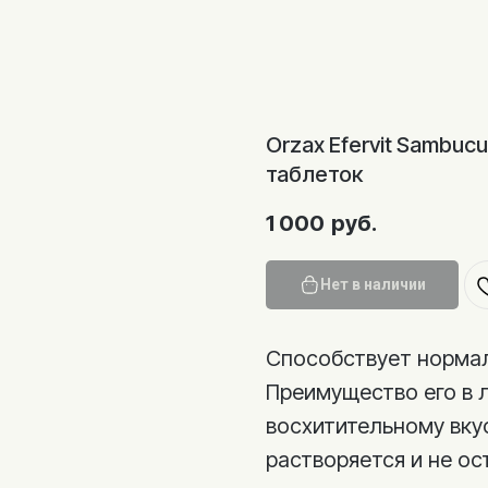
Orzax Efervit Sambucu
таблеток
1 000
руб.
Нет в наличии
Способствует нормал
Преимущество его в 
восхитительному вкус
растворяется и не ос