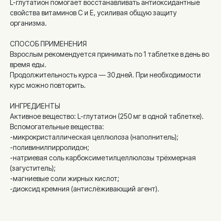
L-глутатион помогает восстанавливать антиоксидантные
свойства витаминов C и E, усиливая общую защиту
организма.
СПОСОБ ПРИМЕНЕНИЯ
Взрослым рекомендуется принимать по 1 таблетке в день во
время еды.
Продолжительность курса — 30 дней. При необходимости
курс можно повторить.
ИНГРЕДИЕНТЫ
Активное вещество: L-глутатион (250 мг в одной таблетке).
Вспомогательные вещества:
-микрокристаллическая целлюлоза (наполнитель);
-поливинилпирролидон;
-натриевая соль карбоксиметилцеллюлозы трёхмерная
(загуститель);
-магниевые соли жирных кислот;
-диоксид кремния (антислёживающий агент).