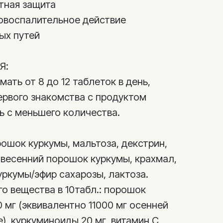
тная защита
овоспалительное действие
ых путей
Я:
ать от 8 до 12 таблеток в день,
ервого знакомства с продуктом
ь с меньшего количества.
ошок куркумы, мальтоза, декстрин,
 весенний порошок куркумы, крахмал,
уркумы/эфир сахарозы, лактоза.
о вещества в 10табл.: порошок
 мг (эквивалентно 11000 мг осенней
), куркуминоиды 20 мг, витамин C