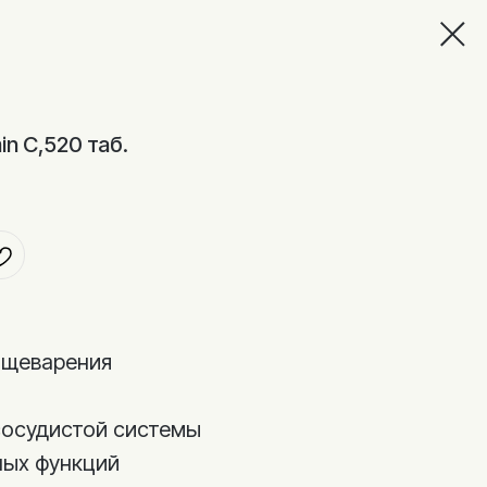
in C,520 таб.
ищеварения
сосудистой системы
ных функций