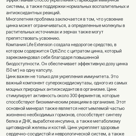
системы, а также поддержки нормальных воспалительных и
антиоксидантных реакций.
Многолетняя проблема заключается в том, что усвоение
цинка может ограничиваться, а определенные молекулы в
растительных источниках и зернах также могут
препятствовать усвоению.
Компания Life Extension создала недорогое средство, в
котором содержится OptiZinc с цитратом цинка, который
зарекомендовал себя благодаря повышенной
биодоступности. Он обеспечивает эффективную дозу цинка
(50 мг) на одну капсулу.
Цинк важен не только для укрепления иммунитета. Это
важный компонент супероксиддисмутазы, одного из самых
мощных природных антиоксидантов в организме. Цинк
стимулирует активность около 300 ферментов, которые
способствуют биохимическим реакциям в организме. Этот
основной минерал также является неотъемлемой частью
жизненно необходимых гормонов, способствует синтезу
белка и ДНК, выработке инсулина, а также метаболизму
щитовидной железы и костей. Цинк укрепляет здоровье
сердечно-сосудистой и неврологической систем, а также