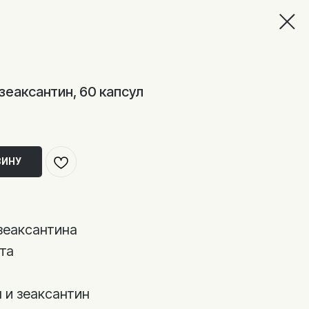
зеаксантин, 60 капсул
ЗИНУ
 зеаксантина
та
 и зеаксантин