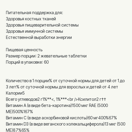
Питательная поддержка для:
Здоровья костных тканей
Здоровья пищеварительной системы
Здоровья иммунной системы
Естественной выработки энергии
Пищевая ценность
Размер порции: 2 жевательные таблетки
Порций в упаковке: 60
Количество в 1 порции% от суточной нормы для детей от 1 до
3 лет% от суточной нормы для взрослых и детей от 4 лет
Калории5
Всего углеводов2 г1%**<, 1%***<br />Ксилитол2 г††
Витамин A (в виде бета-каротина)1500 мкг RAE (5000
МЕ)500%167%
Витамин C (в виде аскорбиновой кислоты)60 мг400%67%
Витамин D3 (в виде веганского холекальциферола)13 мкг (500
МЕ)87%65%