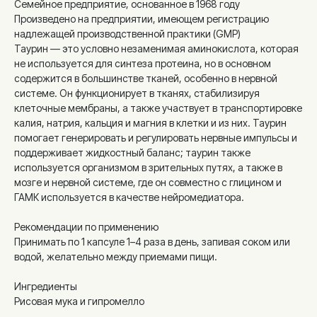
Семейное предприятие, основанное в 1968 году
Произведено на предприятии, имеющем регистрацию
надлежащей производственной практики (GMP)
Таурин — это условно незаменимая аминокислота, которая
не используется для синтеза протеина, но в основном
содержится в большинстве тканей, особенно в нервной
системе. Он функционирует в тканях, стабилизируя
клеточные мембраны, а также участвует в транспортировке
калия, натрия, кальция и магния в клетки и из них. Таурин
помогает генерировать и регулировать нервные импульсы и
поддерживает жидкостный баланс; таурин также
используется организмом в зрительных путях, а также в
мозге и нервной системе, где он совместно с глицином и
ГАМК используется в качестве нейромедиатора.
Рекомендации по применению
Принимать по 1 капсуле 1–4 раза в день, запивая соком или
водой, желательно между приемами пищи.
Ингредиенты
Рисовая мука и гипромелло