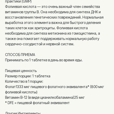
практики (GMP)
Фолиевая кислота — это очень важный член семейства
витаминов группы B. Она необходима для синтеза ДНК и
восстановления генетических повреждений. Нормальная
выработка этого элемента важна для быстрого деления
таких клеток как эритроциты. Фолиевая кислота
необходима для синтеза метионина из гомоцистеина, а
также она помогает поддерживать нормальную работу
сердечно-сосудистой и нервной систем.
СПОСОБ ПРИЕМА
Принимать по 1 таблетке в день во время еды.
Пищевая ценность
Размер порции: 1 таблетка
Количество в 1 порции:
Фолат1333 мкг пищевого фолатного эквивалента* (800 мкг
фолиевой кислоты)
Витамин B-12 (в виде цианилкобаламина)25 мкг
* DFE = пищевой фолатный эквивалент
Другие Ингредиенты