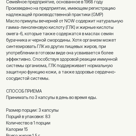
Семейное предприятие, основанное в 1968 году
Произведено на предприятии, имеющем регистрацию
надлежащей производственной практики (GMP)
Масло примулы вечерней от NOW содержит натуральную
гамма-линоленовую кислоту (ГЛК) и жирные кислоты
омега-6, которые также содержатся в маслах семян
бурачника и черной смородины. Хотя организм может
синтезировать ГЛК из других пищевых жиров, при
употреблении в готовом виде она усваивается более
эффективно. Способствуя здоровой реакции иммунной
системы организма, ГЛК поддерживает нормальную
защитную функцию кожи, а также здоровье сердечно-
сосудистой системы.
СПОСОБ ПРИЕМА
Принимать по 3 капсулы в день во время еды.
Размер порции: 3 капсулы
Порций в упаковке: 83
Количество в 1 порции
Калории 15
Всего жиров 1,5 г