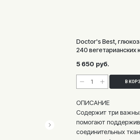
Doctor's Best, глюко
240 вегетарианских 
5 650
руб.
В КОР
ОПИСАНИЕ
Содержит три важных
помогают поддержива
соединительных ткан