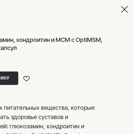
замин, хондроитин и МСМ с OptiMSM,
капсул
ЗИНУ
 питательных вещества, которые
ть здоровье суставов и
ей: глюкозамин, хондроитин и