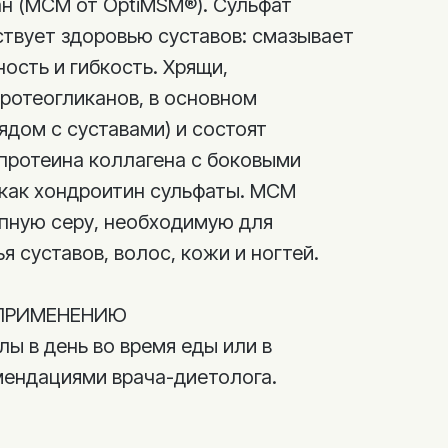
н (МСМ от OptiMSM®). Сульфат
твует здоровью суставов: смазывает
ость и гибкость. Хрящи,
ротеогликанов, в основном
рядом с суставами) и состоят
протеина коллагена с боковыми
 как хондроитин сульфаты. МСМ
пную серу, необходимую для
 суставов, волос, кожи и ногтей.
ПРИМЕНЕНИЮ
лы в день во время еды или в
мендациями врача-диетолога.