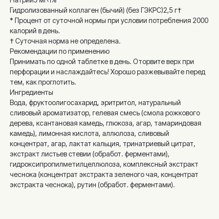
Гидролизованный коллаген (бычий) (без ГЭКРС)2,5 г†
* Процент от суточной нормы при условии потребления 2000
калорий в день.
† Суточная норма не определена.
Рекомендации по применению
Принимать по одной таблетке в день. Оторвите верх при
перфорации и наслаждайтесь! Хорошо разжевывайте перед
тем, как проглотить.
Ингредиенты
Вода, фруктоолигосахарид, эритритол, натуральный
сливовый ароматизатор, гелевая смесь (смола рожкового
дерева, ксантановая камедь, глюкоза, агар, тамариндовая
камедь), лимонная кислота, аллюлоза, сливовый
концентрат, агар, лактат кальция, тринатриевый цитрат,
экстракт листьев стевии (обработ. ферментами),
гидроксипропилметилцеллюлоза, комплексный экстракт
чеснока (концентрат экстракта зеленого чая, концентрат
экстракта чеснока), рутин (обработ. ферментами).