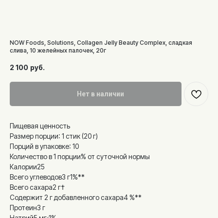
NOW Foods, Solutions, Collagen Jelly Beauty Complex, сладкая
слива, 10 желейных палочек, 20г
2 100
руб.
Нет в наличии
Пищевая ценность
Размер порции: 1 стик (20 г)
Порций в упаковке: 10
Количество в 1 порции% от суточной нормы
Калории25
Всего углеводов3 г1%**
Всего сахара2 г†
Содержит 2 г добавленного сахара4 %**
Протеин3 г
Натрий5 мг‹1%