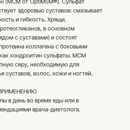
н (МСМ от OptiMSM®). Сульфат
твует здоровью суставов: смазывает
ость и гибкость. Хрящи,
ротеогликанов, в основном
рядом с суставами) и состоят
протеина коллагена с боковыми
 как хондроитин сульфаты. МСМ
пную серу, необходимую для
 суставов, волос, кожи и ногтей.
ПРИМЕНЕНИЮ
лы в день во время еды или в
мендациями врача-диетолога.