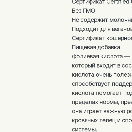
Сертификат Certified 
Без ГМО
Не содержит молочн
Подходит для вегано
Сертификат кошернос
Пищевая добавка
Фолиевая кислота — 
который входит в сос
кислота очень полез
способствует поддер
кислота помогает по
пределах нормы, прев
она играет важную р
кровяных телец и сп
системы.