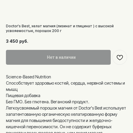
Doctor's Best, хелат магния (лизинат и глицинат ) с высокой
усвояемостью, порошок 200 г
3 450
руб.
Нет в наличии
Science-Based Nutrition
Способствует здоровью костей, сердца, нервной системы и
мышц
Пищевая добавка
Без ГМО. Без глютена. Веганский продукт.
Легкоусвояемый порошок магния от Doctor's Best использует
запатентованную органическую хелатированную форму
магния для повышения биодоступности и желудочно-
кишечной переносимости. Он не содержит буферных
веществ и всасывается легче, чем оксид магния.