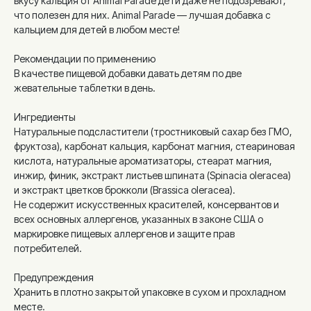
вкусу кальция от Animal Parade дети даже не подозревают,
что полезен для них. Animal Parade — лучшая добавка с
кальцием для детей в любом месте!
Рекомендации по применению
В качестве пищевой добавки давать детям по две
жевательные таблетки в день.
Ингредиенты
Натуральные подсластители (тростниковый сахар без ГМО,
фруктоза), карбонат кальция, карбонат магния, стеариновая
кислота, натуральные ароматизаторы, стеарат магния,
инжир, финик, экстракт листьев шпината (Spinacia oleracea)
и экстракт цветков брокколи (Brassica oleracea).
Не содержит искусственных красителей, консервантов и
всех основных аллергенов, указанных в законе США о
маркировке пищевых аллергенов и защите прав
потребителей.
Предупреждения
Хранить в плотно закрытой упаковке в сухом и прохладном
месте.