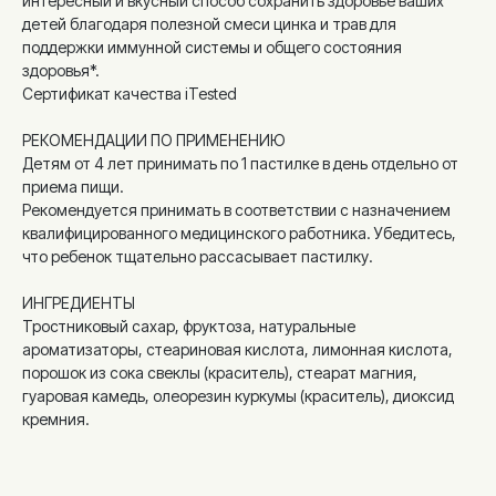
интересный и вкусный способ сохранить здоровье ваших
детей благодаря полезной смеси цинка и трав для
поддержки иммунной системы и общего состояния
здоровья*.
Сертификат качества iTested
РЕКОМЕНДАЦИИ ПО ПРИМЕНЕНИЮ
Детям от 4 лет принимать по 1 пастилке в день отдельно от
приема пищи.
Рекомендуется принимать в соответствии с назначением
квалифицированного медицинского работника. Убедитесь,
что ребенок тщательно рассасывает пастилку.
ИНГРЕДИЕНТЫ
Тростниковый сахар, фруктоза, натуральные
ароматизаторы, стеариновая кислота, лимонная кислота,
порошок из сока свеклы (краситель), стеарат магния,
гуаровая камедь, олеорезин куркумы (краситель), диоксид
кремния.