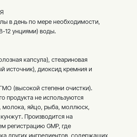
Я
улы в день по мере необходимости,
8-12 унциями) воды.
лозная капсула), стеариновая
й источник), диоксид кремния и
 ГМО (высокой степени очистки).
го продукта не используются
 молока, яйцо, рыба, моллюск,
 кунжут. Производится на
м регистрацию GMP, где
ка других ингредиентов, содержащих