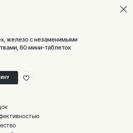
lex, железо с незаменимыми
твами, 60 мини-таблеток
ЗИНУ
док
ффективностью
чество