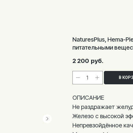
NaturesPlus, Hema-P
питательными вещес
2 200
руб.
В КОР
ОПИСАНИЕ
Не раздражает желу
Железо с высокой э
Непревзойдённое ка