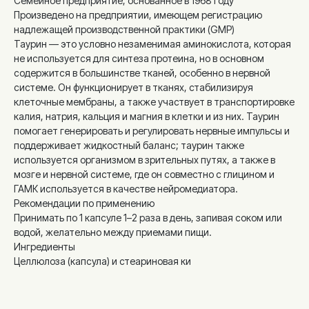
Семейное предприятие, основанное в 1968 году
Произведено на предприятии, имеющем регистрацию
надлежащей производственной практики (GMP)
Таурин — это условно незаменимая аминокислота, которая
не используется для синтеза протеина, но в основном
содержится в большинстве тканей, особенно в нервной
системе. Он функционирует в тканях, стабилизируя
клеточные мембраны, а также участвует в транспортировке
калия, натрия, кальция и магния в клетки и из них. Таурин
помогает генерировать и регулировать нервные импульсы и
поддерживает жидкостный баланс; таурин также
используется организмом в зрительных путях, а также в
мозге и нервной системе, где он совместно с глицином и
ГАМК используется в качестве нейромедиатора.
Рекомендации по применению
Принимать по 1 капсуле 1–2 раза в день, запивая соком или
водой, желательно между приемами пищи.
Ингредиенты
Целлюлоза (капсула) и стеариновая ки