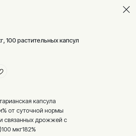
кг, 100 растительных капсул
етарианская капсула
ии% от суточной нормы
ки связанных дрожжей с
100 мкг182%