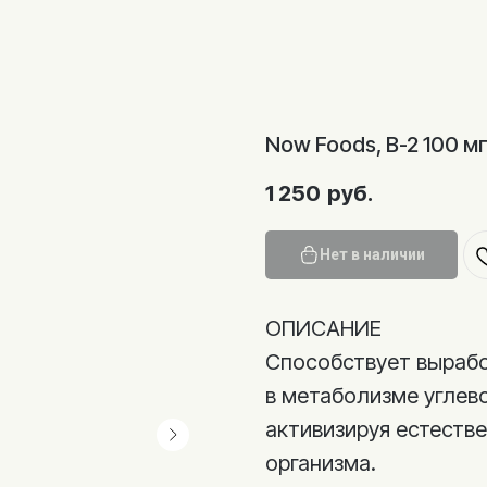
Now Foods, B-2 100 мг
1 250
руб.
Нет в наличии
ОПИСАНИЕ
Способствует вырабо
в метаболизме углево
активизируя естеств
организма.