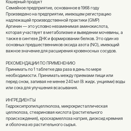
Кошерный продукт
Семейное предприятие, основанное в 1968 году
Произведено на предприятии, имеющем регистрацию
надлежащей производственной практики (GMP)
Аргинин — это условно незаменимая аминокислота,
которая участвует в метаболизме и выведении мочевины, а
также в синтезе ДНК и формировании белков. Это один из
основных предшественников оксида азота (NO), имеющий
важное значение для расширения кровеносных сосудов.
РЕКОМЕНДАЦИИ ПО ПРИМЕНЕНИЮ
Принимать по 1 таблетке два раза в день по мере
необходимости. Принимать между приемами пищи или
перед сном, запивая не менее 240 мл (8 жидк. унциями) воды
или сока для улучшения всасывания.
ИНГРЕДИЕНТЫ
Гидроксипропилцеллюлоза, микрокристаллическая
целлюлоза, стеариновая кислота (растительного
происхождения), кроскармеллоза натрия, диоксид кремния
и оболочка из растительного сырья.