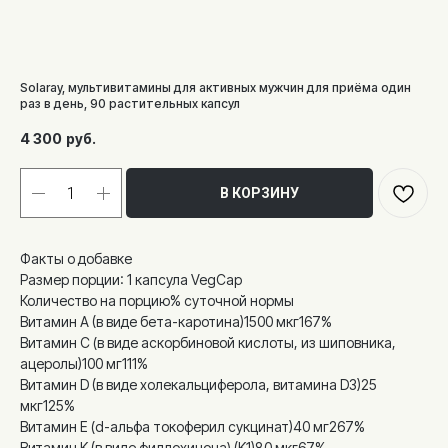
Solaray, мультивитамины для активных мужчин для приёма один
раз в день, 90 растительных капсул
4 300
руб.
В КОРЗИНУ
Факты о добавке
Размер порции: 1 капсула VegCap
Количество на порцию% суточной нормы
Витамин A (в виде бета-каротина)1500 мкг167%
Витамин С (в виде аскорбиновой кислоты, из шиповника,
ацеролы)100 мг111%
Витамин D (в виде холекальциферола, витамина D3)25
мкг125%
Витамин E (d-альфа токоферил сукцинат)40 мг267%
Витамин K (в виде филлохинона) (K1)80 мкг67%