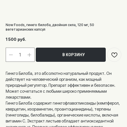
Now Foods, гинкго билоба, двойная сила, 120 мг, 50
вегетарианских капсул
1 500
руб.
В КОРЗИНУ
Гинкго Билоба, это абсолютно натуральный продукт. Он
действует на человеческий организм, как мощный
природный регулятор. Препарат эффективен и безопасен.
Может сочетаться с любыми широко применяемыми
лекарствами.
Гинкго Билоба содержит гинкгофлавогликозиды (кемпферол,
кверцетин, изорамнетин, проантоцианидины), терпены
(гинкголиды, билобалиды), органические кислоты, включая
витамин С. Экстракт листьев обладает антиоксидантной
активностью. Продукт наиболее эффективен в виде