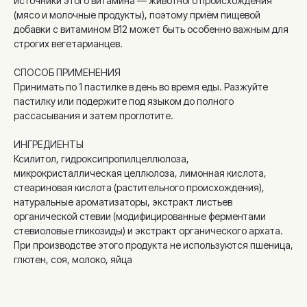
источники этого витамина — животного происхождения
(мясо и молочные продукты), поэтому приём пищевой
добавки с витамином B12 может быть особенно важным для
строгих вегетарианцев.
СПОСОБ ПРИМЕНЕНИЯ
Принимать по 1 пастилке в день во время еды. Разжуйте
пастилку или подержите под языком до полного
рассасывания и затем проглотите.
ИНГРЕДИЕНТЫ
Ксилитол, гидроксипропилцеллюлоза,
микрокристаллическая целлюлоза, лимонная кислота,
стеариновая кислота (растительного происхождения),
натуральные ароматизаторы, экстракт листьев
органической стевии (модифицированные ферментами
стевиоловые гликозиды) и экстракт органического архата.
При производстве этого продукта не используются пшеница,
глютен, соя, молоко, яйца