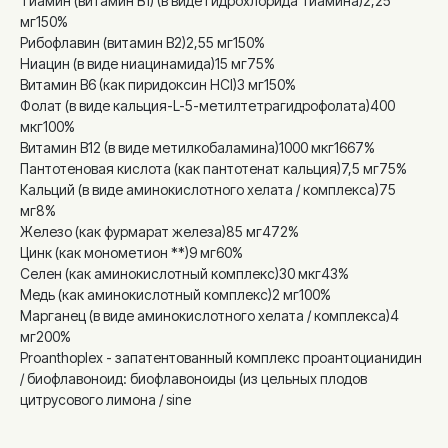
Тиамин (витамин В1) (в виде гидрохлорида тиамина)2,25
мг150%
Рибофлавин (витамин В2)2,55 мг150%
Ниацин (в виде ниацинамида)15 мг75%
Витамин В6 (как пиридоксин HCl)3 мг150%
Фолат (в виде кальция-L-5-метилтетрагидрофолата)400
мкг100%
Витамин В12 (в виде метилкобаламина)1000 мкг1667%
Пантотеновая кислота (как пантотенат кальция)7,5 мг75%
Кальций (в виде аминокислотного хелата / комплекса)75
мг8%
Железо (как фурмарат железа)85 мг472%
Цинк (как монометион **)9 мг60%
Селен (как аминокислотный комплекс)30 мкг43%
Медь (как аминокислотный комплекс)2 мг100%
Марганец (в виде аминокислотного хелата / комплекса)4
мг200%
Proanthoplex - запатентованный комплекс проантоцианидин
/ биофлавоноид: биофлавоноиды (из цельных плодов
цитрусового лимона / sine