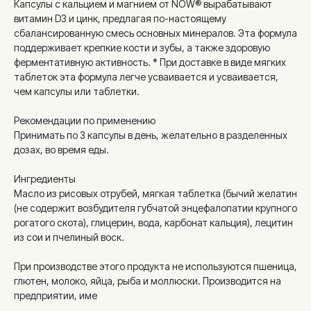
Капсулы с кальцием и магнием от NOW® вырабатывают
витамин D3 и цинк, предлагая по-настоящему
сбалансированную смесь основных минералов. Эта формула
поддерживает крепкие кости и зубы, а также здоровую
ферментативную активность. * При доставке в виде мягких
таблеток эта формула легче усваивается и усваивается,
чем капсулы или таблетки.
Рекомендации по применению
Принимать по 3 капсулы в день, желательно в разделенных
дозах, во время еды.
Ингредиенты
Масло из рисовых отрубей, мягкая таблетка (бычий желатин
(не содержит возбудителя губчатой энцефалопатии крупного
рогатого скота), глицерин, вода, карбонат кальция), лецитин
из сои и пчелиный воск.
При производстве этого продукта не используются пшеница,
глютен, молоко, яйца, рыба и моллюски. Производится на
предприятии, име