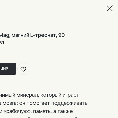
-Mag, магний L-треонат, 90
ул
ЗИНУ
нимый минерал, который играет
е мозга: он помогает поддерживать
и «рабочую», память, а также