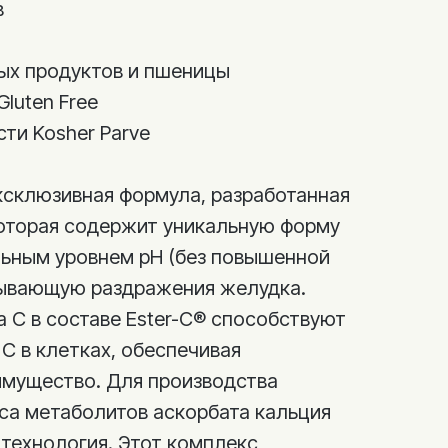
в
ых продуктов и пшеницы
Gluten Free
ти Kosher Parve
эксклюзивная формула, разработанная
которая содержит уникальную форму
льным уровнем pH (без повышенной
зывающую раздражения желудка.
 C в составе Ester-C® способствуют
C в клетках, обеспечивая
мущество. Для производства
са метаболитов аскорбата кальция
 технология. Этот комплекс