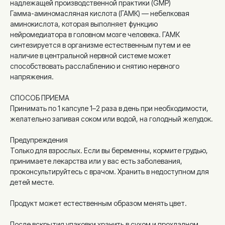
надлежащей производственной практики (GMP)
Гамма-аминомасляная кислота (ГАМК) — небелковая
аминокислота, которая выполняет функцию
нейромедиатора в головном мозге человека. ГАМК
синтезируется в организме естественным путем и ее
наличие в центральной нервной системе может
способствовать расслаблению и снятию нервного
напряжения.
СПОСОБ ПРИЕМА
Принимать по 1 капсуле 1–2 раза в день при необходимости,
желательно запивая соком или водой, на голодный желудок.
Предупреждения
Только для взрослых. Если вы беременны, кормите грудью,
принимаете лекарства или у вас есть заболевания,
проконсультируйтесь с врачом. Хранить в недоступном для
детей месте.
Продукт может естественным образом менять цвет.
После вскрытия упаковки хранить в сухом и прохладном