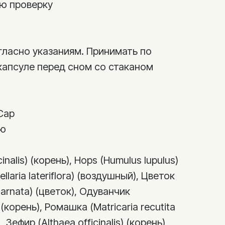
ю проверку
гласно указаниям. Принимать по
капсуле перед сном со стаканом
Cap
ию
icinalis) (корень), Hops (Humulus lupulus)
ellaria lateriflora) (воздушный), Цветок
carnata) (цветок), Одуванчик
 (корень), Ромашка (Matricaria recutita
Зефир (Althaea officinalis) (корень),