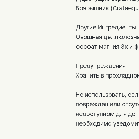
Боярышник (Crataegus
Другие Ингредиенты
Овощная целлюлозная
фосфат магния 3х и ф
Предупреждения
Хранить в прохладно
Не использовать, ес
поврежден или отсутс
недоступном для дет
необходимо уведомит