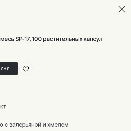
смесь SP-17, 100 растительных капсул
ЗИНУ
укт
о с валерьяной и хмелем