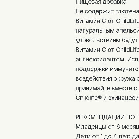
Пищевая добавка
Не содержит глютена,
Витамин C от ChildLi
натуральным апельси
удовольствием будут
Витамин С от ChildLi
антиоксидантом. Исп
поддержки иммунитет
воздействия окружа
принимайте вместе с
Childlife® и эхинацеей 
РЕКОМЕНДАЦИИ ПО 
Младенцы от 6 месяцев
Дети от 1 до 4 лет: дав