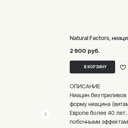
Natural Factors, ниац
2 900
руб.
В КОРЗИНУ
ОПИСАНИЕ
Ниацин без приливов
форму ниацина (витам
Европе более 40 лет.
побочными эффектами